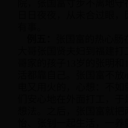
院，张国富寸步不离地守
日日夜夜，从未合过眼，
有事。
例五：
张国富的热心肠
大哥张国贤夫妇到福建打
哥家的孩子
13
岁的张明和
活都靠自己。张国富不放
电又用火的，心想：不如
们安心地在外面打工，于
想法。之后，张国富就把
怡、张钊一起生活，一养