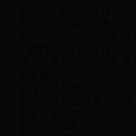
存文家，张国富总说：“
养长大，只要我活着，就
肉，一块是我女儿张怡，
例四：
2013
年
2
月的一
疼，于是张国富便急忙带
是腮腺炎。从张国富家
山路，从那天开始，张国
去输液，来回将近
9
公
国富从来不舍得让生病的
着。同年
8
月，小张钊得