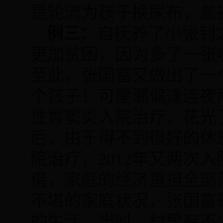
是轮流为孩子换尿布，盖
例三：
自抚养了小张钊
更加贫困，因为多了一张
至此，张国富又做出了一
个孩子！可屋漏偏逢连夜
性胃窦炎入院治疗，花光
后，由于得不到很好的休
院治疗，
2012
年又两次入
借，家庭的经济重担全部
不堪的家庭状况，张国富
的生活。当时，村里有不