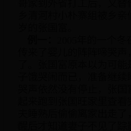
哥家到外省打工后，又替
乡清河村小朴寨组被乡亲
岁的张国富。
例一：
2005
年的一个冬
传来了婴儿的阵阵啼哭声
了。张国富原本以为可能
子饿哭闹而已，准备继续
哭声依然没有停止，张国
起来跑到张国旺家里查看
夫睡熟后偷偷离家出走了
醒后才知道妻子不见了踪