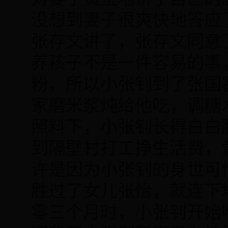
没想到妻子很爽快地答应
张存文讲了，张存文同意
养孩子不是一件容易的事
粉，所以小张钊到了张国
家磨米浆炖给他吃，调糖
照料下，小张钊长得白白
到隔壁村打工挣生活费，
许是因为小张钊的身世可
胜过了女儿张怡，就连下
零三个月时，小张钊开始