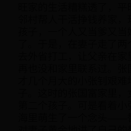
旺家的生活糟糕透了，平
邻村帮人干活挣钱养家，
孩子，一个人又当爹又当
了。于是，在妻子走了两
去外省打工，让父亲在家
再也没和家里联系过。张
才几个月大的小张钊艰难
子。这时的张国富家里，
第二个孩子。可是看着小
海里萌生了一个念头——
对妻子黄金地讲了自己的