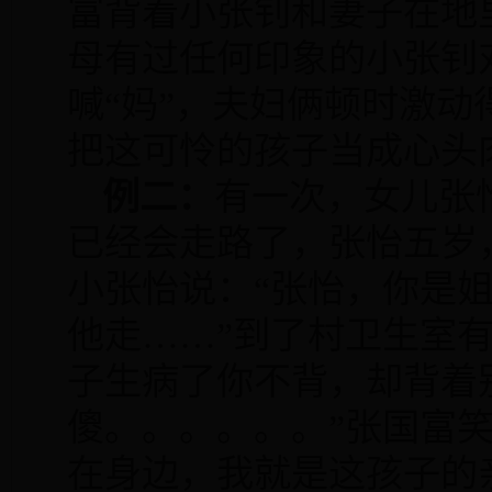
富背着小张钊和妻子在地
母有过任何印象的小张钊
喊“妈”，夫妇俩顿时激
把这可怜的孩子当成心头
例二：
有一次，女儿张
已经会走路了，张怡五岁
小张怡说：“张怡，你是
他走
……
”到了村卫生室
子生病了你不背，却背着
傻。。。。。。”张国富
在身边，我就是这孩子的