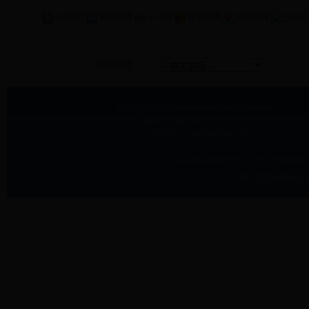
QQ空间
腾讯微博
人人网
新浪微博
网易微博
友情链接
Copyright
2014 Shidian county Party Committee
Propaganda Department
All Right Reserved.
版权所有：施甸县委宣传部
保山施甸县委宣传部 地址:
施甸县甸阳
（建议您将电脑显示屏