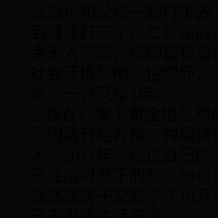
业后也和父母一起打工去
到福建打工了，二哥家的
余无人照顾，张国富看着
社会环境影响，怕跟坏，
来，一养又是
3
年。
现在，妻子黄金地虽然
张国富开始养猪、种植烤
人，
2011
年，经过自己的
子住院时差下的账，
2012
虽然盖房子又差下了
10
万
己未来的生活充满信心。