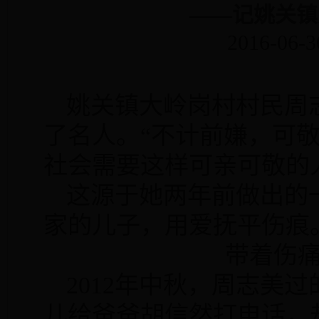
——记姚关镇
2016-06-3
姚关镇大岭岗村村民周
了名人。“不计前嫌，可敬
社会需要这样可亲可敬的
这源于她两年前做出的
家的儿子，用爱抚平伤痕
带着伤
2012
年中秋，周志美过
儿给爸爸胡信然打电话，