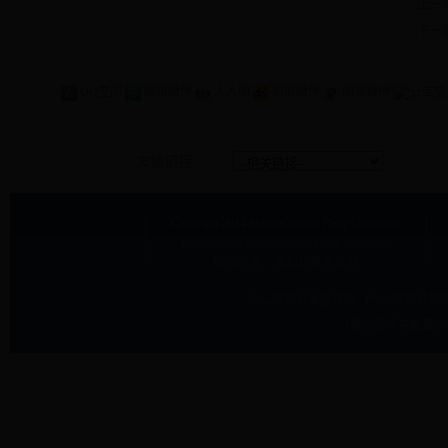
上一
下一
QQ空间
腾讯微博
人人网
新浪微博
网易微博
友情链接
Copyright
2014 Shidian county Party Committee
Propaganda Department
All Right Reserved.
版权所有：施甸县委宣传部
保山施甸县委宣传部 地址:
施甸县甸阳
（建议您将电脑显示屏