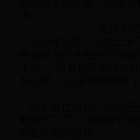
老四对不起你家，你还对
啊。”
还是牵
2014
年九月，阿龙上学
握着阿龙的手教他写简单
出来。“只有边写边读才
有心得，“在家把他教好
周志美也担心，她自己
就教不了了。她希望阿龙
看看外面的世界。