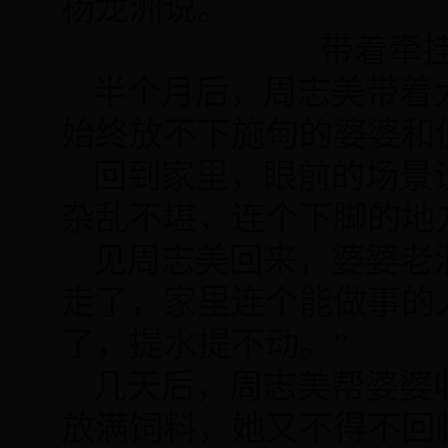
杨龙洲说。
带着牵
半个月后，周志美带着
始终放不下施甸的婆婆和
回到家里，眼前的场景
杂乱不堪，连个下脚的地
见周志美回来，婆婆老
走了，家里连个能做事的
了，提水提不动。”
几天后，周志美帮婆婆
放满饲料，她又不得不回