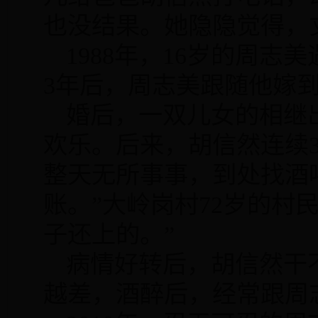
也没结果。她隐隐觉得，
1988
年，
16
岁的周志美
3
年后，周志美跟随他嫁
婚后，一双儿女的相继
欢乐。后来，胡信然连续
整天无所事事，到处找酒
账。”大岭岗村
72
岁的村民
子还上的。”
病情好转后，胡信然干
越差，酒醉后，经常跟周