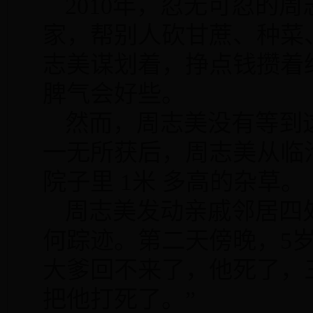
2010
年，忍无可忍的周
家，帮别人砍甘蔗、种菜
志美谋划着，挣点钱攒着
脾气会好些。
然而，周志美没有等到
一无所获后，周志美从临
院子里
1
米
多高的杂草。
周志美发动亲戚邻居四
何踪迹。第二天傍晚，
5
大爹回不来了，他死了，
把他打死了。”