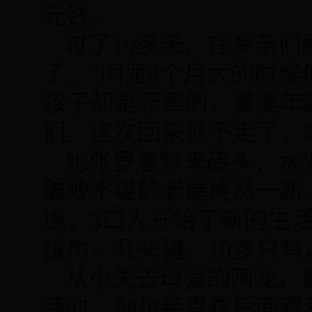
元钱。
过了
10
多天，在乡亲们
了。“阿龙
8
个月大的时候
孩子却是无辜的，婆婆年
们。这次回来就不走了，
她张罗着赊来砖头、水
破败不堪的老屋焕然一新
崽，
3
口人开始了新的生
桃树，几头猪、
10
多只鸡
从小失去母爱的阿龙，
活时，他也经常在后面跟