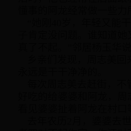
懂事的阿龙经常做一些力
“她刚
40
岁，年轻又能干
子肯定没问题。谁知道她
真了不起。”邻居杨玉华
乡亲们发现，周志美回
永远是干干净净的。
每次周志美去赶街，不
好吃的给婆婆和阿龙，周
看见婆婆扯着阿龙在村口
去年农历
2
月，婆婆去世