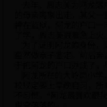
去年，周志美为阿龙落
的母亲离家出走，其父一
押在监狱，阿龙的户口一
了学，周志美很着急上火
为了证明阿龙的身份，
盈然做亲子鉴定。前后奔
于把阿龙的户口办成了，
阿龙所在的大岭岗小学
校规定要上早晚自习，所
不习惯。“阿龙最喜欢跟
里空落落的。”