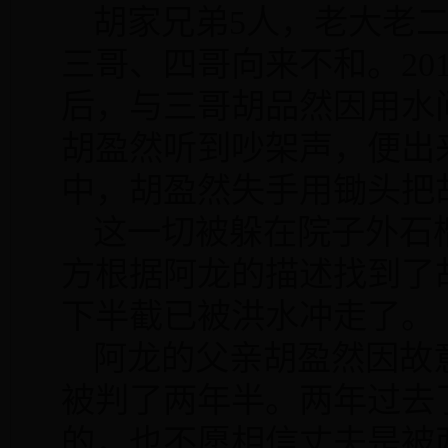
胡家兄弟
5
人，老大老
三哥、四哥向来不和。
20
后，与三哥胡品然因用水
胡盈然听到吵架声，便出
中，胡盈然失手用锄头把
这一切被躲在院子外石
方根据阿龙的描述找到了
下半截已被洪水冲走了。
阿龙的父亲胡盈然因故
被判了两年半。两年过去
的，也不愿相信丈夫是被