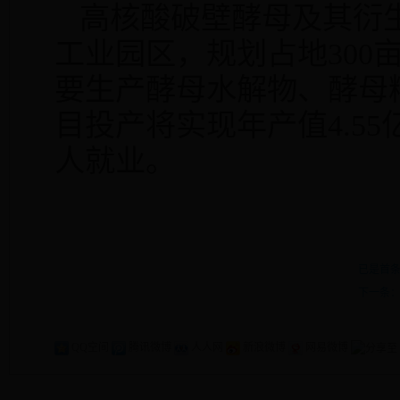
高核酸破壁酵母及其衍
工业园区，规划占地
300
要生产酵母水解物、酵母
目投产将实现年产值
4.55
人就业。
已是首
下一条
QQ空间
腾讯微博
人人网
新浪微博
网易微博