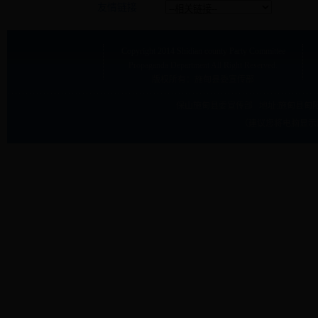
友情链接
Copyright
2014 Shidian county Party Committee
Propaganda Department
All Right Reserved.
版权所有：施甸县委宣传部
保山施甸县委宣传部 地址:
施甸县甸阳
（建议您将电脑显示屏