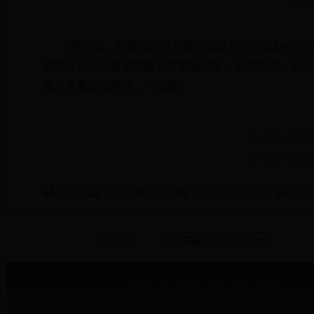
2018-
5
月
29
日
，我县组织召开施甸县城至七
0
七城乡公交
表各抒己见，希望完善公交基础设施，设立站牌、站点
镇，完善公交网络。（张妮）
上一条：县医院
下一条：“村医通
QQ空间
腾讯微博
人人网
新浪微博
网易微博
友情链接
Copyright
2014 Shidian county Party Committee
Propaganda Department
All Right Reserved.
版权所有：施甸县委宣传部