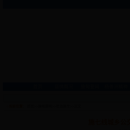
首页
县情概况
施甸要闻
杨善洲精神
当前位置：
首页
>>
施甸要闻
>>
社会民生
>>
正文
施七线城乡公