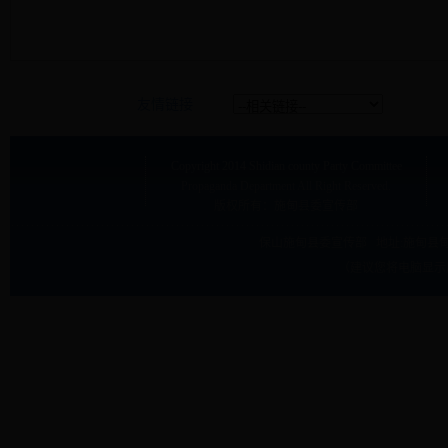
友情链接
Copyright
2014 Shidian county Party Committee
Propaganda Department
All Right Reserved.
版权所有：施甸县委宣传部
保山施甸县委宣传部 地址:
施甸县甸
（建议您将电脑显示屏