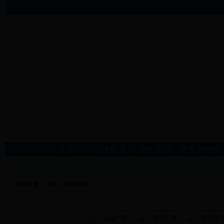
首页
县情概况
施甸要闻
杨善洲精神
当前位置：
首页
>>
网站地图
|
|
公益广告
保密工作
防范涉