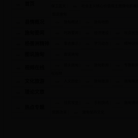
首页
|
保卫蓝天
社会主义核心价值观主题微电影展
图说施甸
|
县情概况
施甸概述
施甸地图
|
|
施甸要闻
时政要闻
经济建设
社会民
|
|
杨善洲精神
事迹展示
学习动态
精神研
图说施甸
图说施甸
|
|
镜头施甸
施甸新闻
专题新
视频在线
视视频
|
|
文化旅游
人文历史
施甸旅游
施甸味
理论文章
|
|
扶贫攻坚
手机快讯
施甸通
热点专题
|
殡葬改革
施甸契丹文化