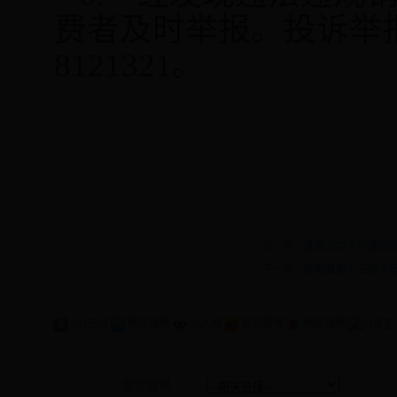
费者及时举报。投诉举
8121321
。
上一条：施甸公交卡办理公
下一条：施甸县第十三届人民代
QQ空间
腾讯微博
人人网
新浪微博
网易微博
友情链接