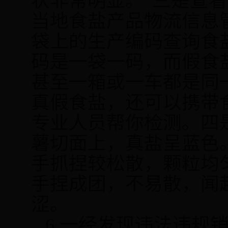
状非常明显。”三是查
当地食盐产品物流信息
袋上的生产编码查询食
码是一袋一码，而假食
甚至一箱或一车都是同
真假食盐，还可以携带
专业人员帮你检测。四
薯切面上，真盐呈蓝色
手抓捏较松散，颗粒均
手捏成团，不易散，闻
涩。
6.
一经发现违法违规