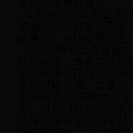
罪的受法律制裁。
4.
我县居民有大量腌
用盐时应选择正规商家
碘食盐，不购买散装盐
5.
如何辨别真假食盐
防伪标志。真食盐防伪
非常清晰，而假食盐的
字迹模糊不清。二是通
盐的真假。“真的食盐
迹，且封口处边缘没有
处摸起来非常均匀平整