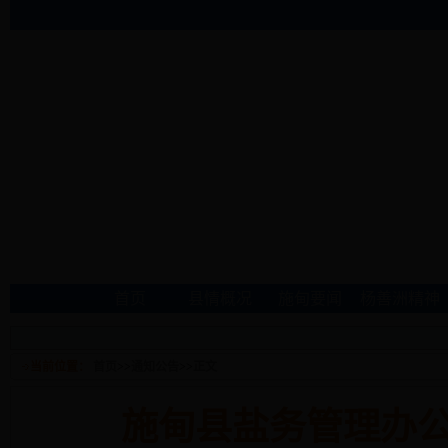
首页
县情概况
施甸要闻
杨善洲精神
当前位置：
首页
>>
通知公告
>>
正文
施甸县盐务管理办