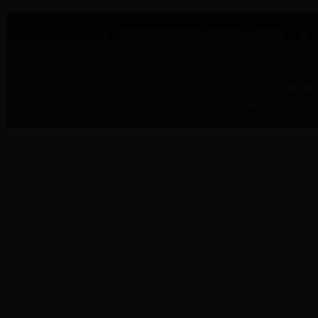
Copyright
2014 Shidian county Party Committee
Propaganda Department
All Right Reserved.
版权所有：施甸县委宣传部
保山施甸县委宣传部 地址:
施甸县甸阳
（建议您将电脑显示屏