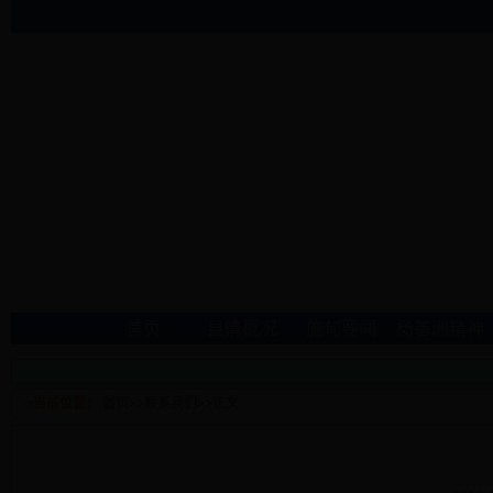
首页
县情概况
施甸要闻
杨善洲精神
当前位置：
首页
>>
联系我们
>>
正文