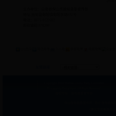
2014-
主办单位：云南省保山市施甸县委宣传部
地址:施甸县甸阳镇甸阳东路032号
电话：0875-8121082
邮政编码:678200
QQ空间
腾讯微博
人人网
新浪微博
网易微博
友情链接
Copyright
2014 Shidian county Party Committee
Propaganda Department
All Right Reserved.
版权所有：施甸县委宣传部
保山施甸县委宣传部 地址:
施甸县甸阳
（建议您将电脑显示屏