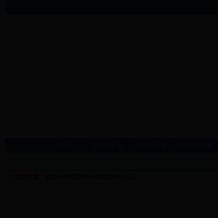
首页
县情概况
施甸要闻
杨善洲精神
当前位置：
首页
>>
图说施甸
>>
图说施甸
>>
正文