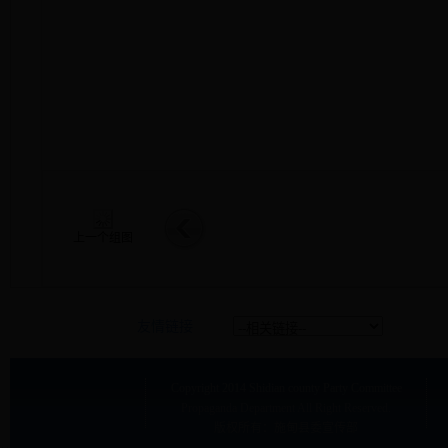
上一个组图
友情链接
Copyright
2014 Shidian county Party Committee
Propaganda Department
All Right Reserved.
版权所有：施甸县委宣传部