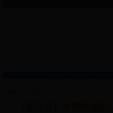
首页
县情概况
施甸要闻
杨善洲精神
当前位置：
首页
>>
通知公告
>>
正文
【倡议书】文明祭祀防