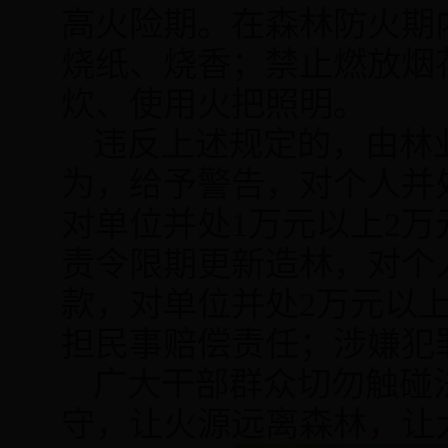
高火险期。在森林防火期
烧纸、烧香；禁止燃放烟
炊、使用火把照明。
违反上述规定的，由林
为，给予警告，对个人并
对单位并处
1
万元以上
2
万
责令限期更新造林，对个
款，对单位并处
2
万元以
担民事赔偿责任；涉嫌犯
广大干部群众切勿触碰
守，让火源远离森林，让