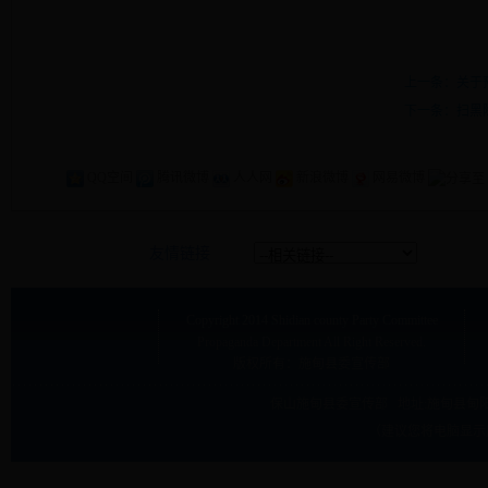
上一条：关于
下一条：扫黑
QQ空间
腾讯微博
人人网
新浪微博
网易微博
友情链接
Copyright
2014 Shidian county Party Committee
Propaganda Department
All Right Reserved.
版权所有：施甸县委宣传部
保山施甸县委宣传部 地址:
施甸县甸阳
（建议您将电脑显示屏