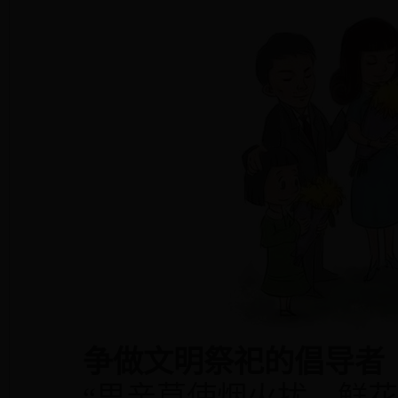
争做文明祭祀的倡导者
“思亲莫使烟火扰，鲜