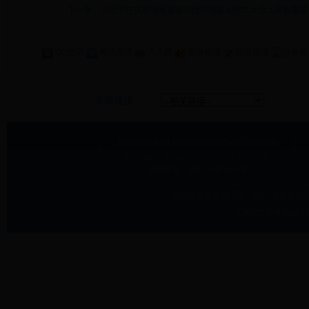
下一条：习近平在庆祝海南建省办经济特区30周年大会上发表重要
QQ空间
腾讯微博
人人网
新浪微博
网易微博
友情链接
Copyright
2014 Shidian county Party Committee
Propaganda Department
All Right Reserved.
版权所有：施甸县委宣传部
保山施甸县委宣传部 地址:
施甸县甸阳
（建议您将电脑显示屏