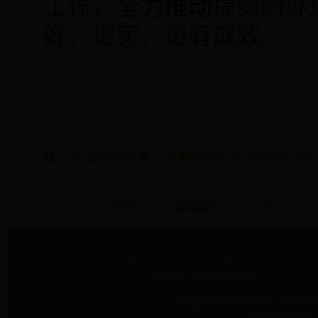
工作，全力
推动
提案的办
好、更实、更有成效。
上一条：九届一
下一条：筑就
QQ空间
腾讯微博
人人网
新浪微博
网易微博
友情链接
Copyright
2014 Shidian county Party Committee
Propaganda Department
All Right Reserved.
版权所有：施甸县委宣传部
保山施甸县委宣传部 地址:
施甸县甸阳