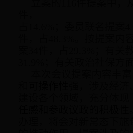
立案的
116
件提案中，
件，
占
14.6%
；委员联名提案
4
件，占
48.3%
。按提案内
案
34
件，占
29.3%
；有关
31.9%
；有关政治社保方
本次会议提案内容丰富
和
可操作性
强，涉及经济
建设各个领域，充分体现
任感和参政议政的积极性
办理，将会对新常态下施