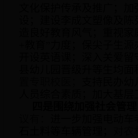
文化保护传承及推广；加
设；建设李成文塑像及陈
造良好教育风气；重视家
+
教育”力度；保尖子生源
开设英语课；深入关爱留
县幼儿园晋级升等生均面
置专职校医；
支持民办幼
人员综合素质；加大基层
四是围绕加强社会管理
议有：
进一步加强电动车
石土料等车辆管理；
对农