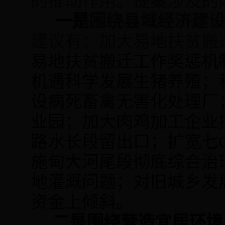
的推动作用。提案涉及的
一是
围绕县域经济建
建议有：加大易地扶贫搬
易地扶贫搬迁工作奖惩机
机遇科学发展生猪养殖；
设病死畜禽无害化处理厂
业园；
加大肉鸡加工企业
路水长段留出口；扩宽七
施甸大河尾段彻底综合治
地灌溉问题；对旧城乡发
资金上倾斜。
二是
围绕营造宜居环境