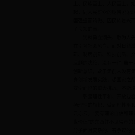
上、民族至上、人民至上，
起，同人民群众的期待紧紧
国强盛而骄傲、因民族复兴
子良知的事。
铸就勇立潮头、敢为人先的
在引领社会风尚。面对日益
新、制度创新、科技创新、
反顾的决绝，没有一种“虽千
创新意识，敢于走前人没有
身创新发展实践，想国家之
安全面临的重大挑战，不断
彰显理性平和、开放包容的
扬理性的旗帜，做到理性平
云亦云。”要有理论自信和理
世价值”的东西并不见得真的
分子面对复杂的、有争议的问