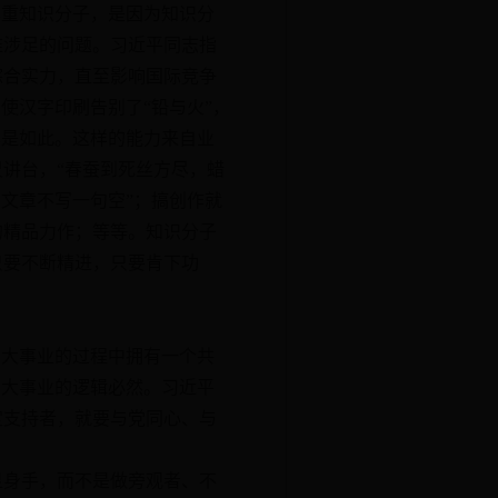
重知识分子，是因为知识分
难涉足的问题。习近平同志指
综合实力，直至影响国际竞争
使汉字印刷告别了“铅与火”，
样是如此。这样的能力来自业
讲台，“春蚕到死丝方尽，蜡
文章不写一句空”；搞创作就
的精品力作；等等。知识分子
只要不断精进，只要肯下功
大事业的过程中拥有一个共
伟大事业的逻辑必然。习近平
定支持者，就要与党同心、与
身手，而不是做旁观者、不