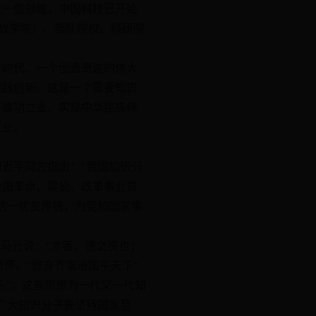
在一些领域，中国科技已开始
行政学院）、部队院校、科研院
时代、一个创造奇迹的伟大
实践创新。这是一个需要知识
子建功立业，实现中华民族伟
立业。
近平同志指出：“我国知识分
我国革命、建设、改革事业贡
这一优良传统，为党和国家事
马光说：“才者，德之资也；
情怀。“修身齐家治国平天下”
乐”，这些思想为一代又一代知
广大知识分子要坚持国家至