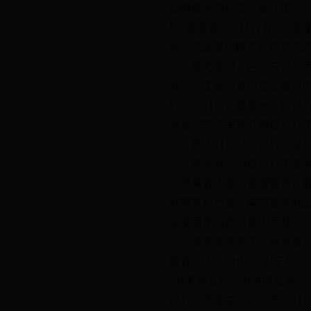
规模最大的科技人员队伍，
从“跟跑者”向“并行者”“
所、党政部门研究机构在内
毫无疑问，在以习近平同志
时代，正经历着历史上最为
分子的时代，更是一个知识
大复兴的中国梦召唤知识分
伟大时代对知识分子提出
伟大时代为知识分子提供了
子历来有浓厚的家国情怀，
献智慧和力量，有的甚至献
业发展作出新的更大贡献。
涵养兼济天下、担当道义的
德者，才之帅也。”对于知识
“为天地立心、为生民立命、
识分子所推崇。在今天的时