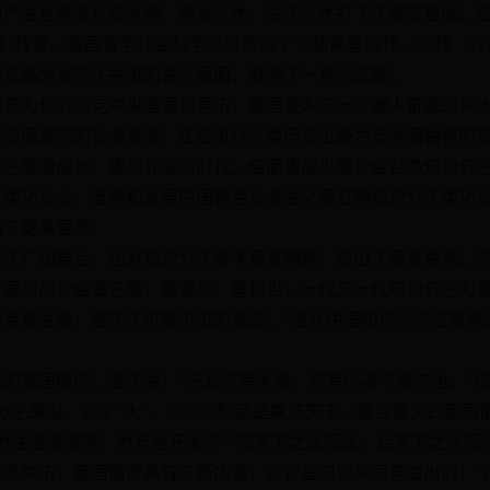
为产生世界级科技大师、领军人才、尖子人才打下了厚实基础。
领跑者”转变。我国哲学社会科学领域形成了包括高等院校、党校（
的五路大军齐头并进的喜人局面，取得了一系列成果。
为核心的党中央坚强领导下，我国进入了一个催人奋进的伟大
广泛而深刻的社会变革，正在进行人类历史上最为宏大而独特的
分子健康成长、建功立业的时代。全面建成小康社会召唤知识分
子建功立业，坚持和发展中国特色社会主义更召唤知识分子建功
了更高要求
广阔舞台，也对知识分子寄予更高期待、提出了更高要求。习
有强烈的社会责任感，重道义、勇担当。一代又一代知识分子为
出宝贵生命，留下了可歌可泣的事迹。”当代中国知识分子应秉承
家国情怀。孟子说：“先立乎其大者，则其小者不能夺也。”司
分子来说，这个“大”、这个“德”就是兼济天下、担当道义的家国
为往圣继绝学、为万世开太平”“先天下之忧而忧，后天下之乐而
代条件下，家国情怀具有了新内涵，这就是习近平同志提出的：“