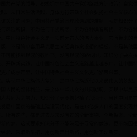
中国共产党的领导，积极拥护中国共产党的路线方针政策；自觉
做起、从日常生活做起，身体力行带动全社会弘扬社会主义核心
应该关注的问题；中国共产党治国理政遇到的难题，就是知识分
任何风险所惧、不为任何干扰所惑、不为各种噪音所扰、不为各
中国特色社会主义是一项前无古人的伟大事业，它所带来的当
母版，不是简单套用马克思主义经典作家设想的模板，不是其他
，不可能找到现成的教科书，没有现成的路线图。知识分子要发
论、开辟新实践，让中国特色社会主义道路越走越宽广，让中国
度更加成熟定型，让中国特色社会主义文化更加繁荣兴盛。
实现中华民族伟大复兴，是中华民族近代以来最伟大的梦想。
中国人民的整体利益，是全体中华儿女的共同期盼。实现中华民
国人共同为之努力，知识分子更要撸起袖子加油干。当代中国是
发展中国家的基础上建设现代化，是在13亿多人口的国度实现
展。所有这些，都是过去从来没有过的全新事物、全新探索、全
崭新的梦。这就要求知识分子不能满足于寻常的做法，更不能因
新经验、采取新举措，用创新走出新路，用创新实现新梦。