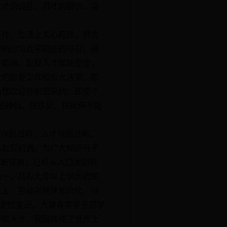
爱才的诚意、用才的胆识、容
件、生活上关心照顾，努力
府响应习近平同志的号召，遵
贤若渴，发现人才如获至宝，
党的重要工作和重大决策，都
热忱欢迎并积极采纳；即使个
是神仙，提意见、提批评不能
兴国战略、人才强国战略、
与发展机遇，为广大知识分子
不断提高，已经从人口大国转
第一，具有大专以上学历的知
7年以上，劳动者快速知识化、普
历史性变迁，大量青年学子把学
凝聚人才，我国建成了世界上