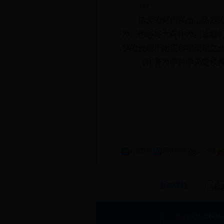
*** **
伟大的时代发出了热烈的召
为，也必将大有作为。让我
梦的波澜壮阔实践中建功立
（作者为中共中央党校教
QQ空间
腾讯微博
人人网
友情链接
Copyright
2014 Shi