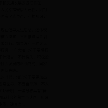
家和民族发展紧紧联系在一
以人民幸福安康为己任，因祖
损国家民族尊严、有损知识分
现在倡导先进思想，还体现
的核心位置，不断推进理论创
打破既有。如果没有一种义无
强调：“广大知识分子要增强
不计毁誉、不计得失，积极投
济社会发展的瓶颈制约、国家
登创新高峰。
的时代，知识分子要更加高
观察世界，不妄自菲薄，不人
实都表明：一些号称具有“普
国际社会的赞赏与认同。知识
本质、建真言”。