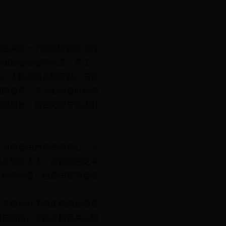
，是决定一个国家综合国力的
参加政协会议的民进、农工
兴、人民幸福多作贡献。习近
明确要求，还对如何更好地把
健康成长、创造无愧于伟大时
为综合国力竞争的核心，人
更多优秀人才，谁就能在竞争
人民的骄傲，也是国家的宝贵
于知识分子的正确的政策是
同志指出，全社会都要关心知