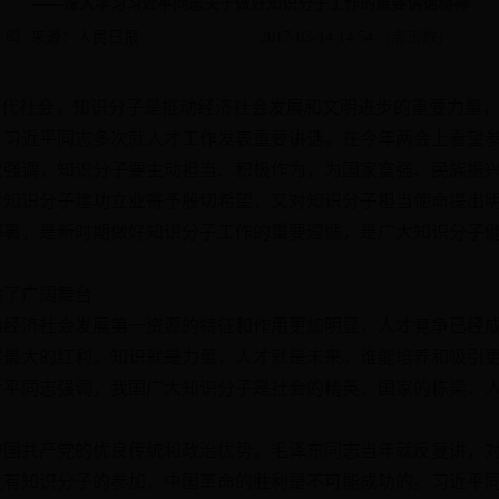
——深入学习习近平同志关于做好知识分子工作的重要讲话精神
 鸣 来源：人民日报
2017-03-14 14:54
(点击数
)
现代社会，知识分子是推动经济社会发展和文明进步的重要力量
，习近平同志多次就人才工作发表重要讲话。在今年两会上看望
次强调，知识分子要主动担当、积极作为，为国家富强、民族振
对知识分子建功立业寄予殷切希望，又对知识分子担当使命提出
部署，是新时期做好知识分子工作的重要遵循，是广大知识分子
了广阔舞台
济社会发展第一资源的特征和作用更加明显，人才竞争已经成
展最大的红利。知识就是力量，人才就是未来。谁能培养和吸引
近平同志强调，我国广大知识分子是社会的精英、国家的栋梁、
共产党的优良传统和政治优势。毛泽东同志当年就反复讲，对
没有知识分子的参加，中国革命的胜利是不可能成功的。习近平