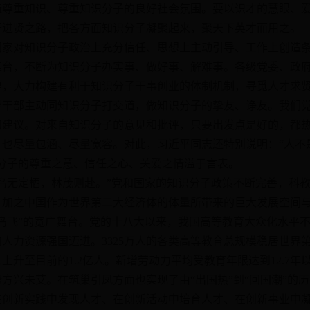
造尊重知识、尊重知识分子的良好社会氛围。要以识才的慧眼、
开进贤之路，把各方面知识分子凝聚起来，聚天下英才而用之。
对知识分子政治上充分信任、思想上主动引导、工作上创造条
舞台，不断为知识分子办实事、做好事、解难事。各级党委、政
律，大力构建有利于知识分子干事创业的体制机制，寻觅人才求
导干部主动同知识分子打交道，做知识分子的挚友、诤友。我们
和建议。对来自知识分子的意见和批评，只要出发点是好的，都
，也尽量包涵、尽量宽容。对此，习近平同志还特别说明：“人不
分子的尊重之意、信任之心、关爱之情溢于言表。
无定栖，林茂则赴。”党和国家的知识分子政策不断完善，科教
，加之中国作为世界第二大经济体的体量所带来的巨大发展空间
鸟飞”的宽广舞台。党的十八大以来，我国高等教育大众化水平
人力资源强国迈进。3325万人的各类高等教育总规模稳居世界
多万人上升至目前的1.2亿人。新增劳动力平均受教育年限达到12.
方兴未艾。在筑巢引凤方面也实现了由“出国热”到“回国潮”的
在创新实践中发现人才、在创新活动中培育人才、在创新事业中