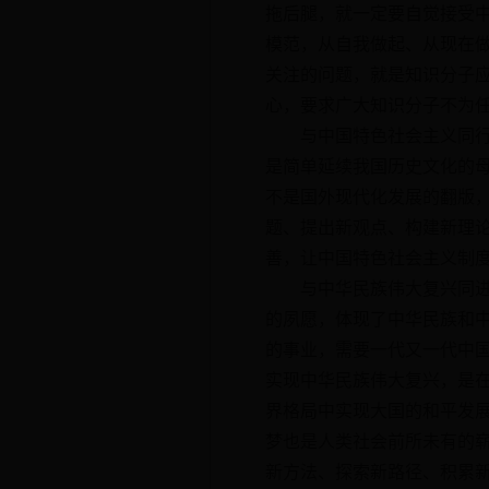
拖后腿，就一定要自觉接受
模范，从自我做起、从现在
关注的问题，就是知识分子
心，要求广大知识分子不为
与中国特色社会主义同行。
是简单延续我国历史文化的
不是国外现代化发展的翻版
题、提出新观点、构建新理
善，让中国特色社会主义制
与中华民族伟大复兴同进。
的夙愿，体现了中华民族和
的事业，需要一代又一代中
实现中华民族伟大复兴，是在
界格局中实现大国的和平发
梦也是人类社会前所未有的
新方法、探索新路径、积累