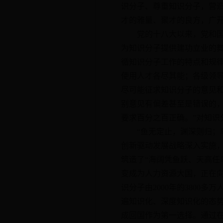
识分子、尊重知识分子，营
才的雅量、聚才的良方，广
党的十八大以来，党和国家
为知识分子提供建功立业的
循知识分子工作的特点和规
使用人才各尽其能；各级领
尽可能征求知识分子的意见
别意见有偏差甚至是错误的
要求百分之百正确。”对知识
“鱼无定止，渊深则归；鸟
创新驱动发展战略深入实施
筑造了“海阔凭鱼跃、天高任
变成为人力资源大国，正在向
识分子由2000年的3800
遍知识化、深度知识化的态势
成回国作为第一选择。通过