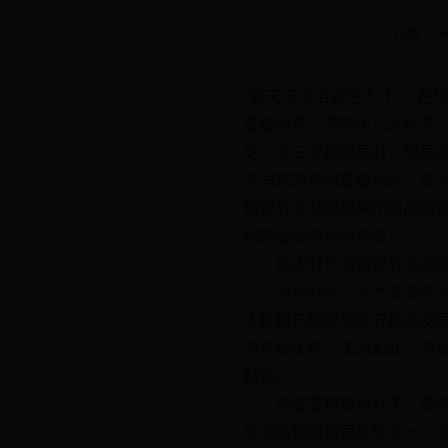
作者：辛
“致天下之治者在人才”。在
重要因素。党的十八大以来
党、九三学社委员时，他再
平同志的系列重要论述，既
知识分子凝聚起来作出战略
代的业绩的行动指南。
伟大时代为知识分子提供
当今时代，人才资源作为经
才红利已经成为经济社会发
中占据优势。正因如此，习
财富。
高度重视知识分子，是中国
革命胜利的重要条件之一，