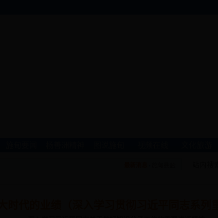
施甸要闻
杨善洲精神
图说施甸
视频在线
文化旅游
站内搜
最新消息
施甸县盐务管理办公室关于食
大时代的业绩（深入学习贯彻习近平同志系列