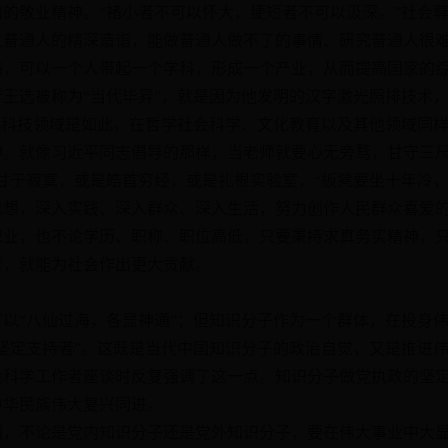
敬业精神。“褚小者不可以怀大，绠短者不可以汲深。”社会尊
过普通人的精深造诣，能做普通人做不了的事情、研究普通人很
高，可以一个人带起一个学科，形成一个产业，从而提高国家的
王选被称为“当代毕昇”，就是因为他发明的汉字激光照排技术，
在科技领域是如此，在哲学社会科学、文化教育以及其他领域同
神。就像习近平同志倡导的那样，当老师就要心无旁骛，甘守三尺
甘于寂寞，或是皓首穷经，或是扎根实验室，“板凳要坐十年冷，
思想，深入实践、深入群众、深入生活，努力创作人民群众喜爱
职业，也不论学历、职称、职位高低，只要秉持求真务实精神，
者，就能为社会作出更大贡献。
“八仙过海，各显神通”；但知识分子作为一个群体，在投身伟
坚定支持者”。这既是当代中国知识分子的政治自觉，又是推进
会科学工作者座谈时反复强调了这一点。知识分子做党执政的坚
中华民族伟大复兴同进。
不论是党内知识分子还是党外知识分子，要在伟大事业中大显