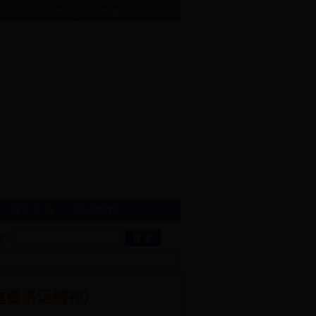
|
设为首页
加入收藏
理论文章
热点专题
索：
用盐的消费警示
施甸县第十三届人民代表大会常务委员会公告(2017)第八至十
重要讲话精神）