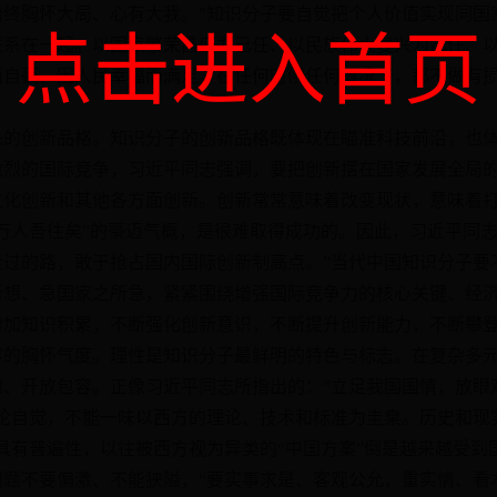
始终胸怀大局、心有大我。”知识分子要自觉把个人价值实现同国
点击进入首页
联系在一起。以国家繁荣昌盛为己任、以民族伟大复兴为己任、
而自豪、因人民幸福而满足。在任何时候任何情况下，都不做有
创新品格。知识分子的创新品格既体现在瞄准科技前沿，也体
激烈的国际竞争，习近平同志强调，要把创新摆在国家发展全局
文化创新和其他各方面创新。创新常常意味着改变现状，意味着
万人吾往矣”的豪迈气概，是很难取得成功的。因此，习近平同志
走过的路，敢于抢占国内国际创新制高点。”当代中国知识分子要
所想、急国家之所急，紧紧围绕增强国际竞争力的核心关键、经
增加知识积累，不断强化创新意识，不断提升创新能力，不断攀
胸怀气度。理性是知识分子最鲜明的特色与标志。在复杂多元
和、开放包容。正像习近平同志所指出的：“立足我国国情，放眼
论自觉，不能一味以西方的理论、技术和标准为圭臬。历史和现
具有普遍性，以往被西方视为异类的“中国方案”倒是越来越受到
题不要偏激、不能狭隘，“要实事求是、客观公允，重实情、看