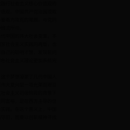
做践行社会主义核心价值观的
价值观。中国共产党治国理政
子要着力攻克的难题。与党同
种暗流所动。
代中国的伟大社会变革，不
国家社会主义实践的再版，也
挥自己的聪明才智，发现新问
特色社会主义理论更加系统完
这个梦想凝聚了几代中国人
族伟大复兴是一项光荣而艰巨
在社会主义初级阶段的背景下
共同富裕，是在西方主导的世
新实践。在这个意义上，中国
循守旧，而要以创新精神寻找