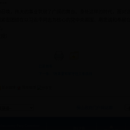
*
唤，伟大的事业筑就了广阔的舞台。身处这样的时代，面对这
们紧密团结在以习近平同志为核心的党中央周围，用忠诚和奉献
业。
授）
已是首条
下一条：?改革要牢牢守住三条底线
新浪微博
网易微博
保山政府门户网站群
dian county Party Committee
滇ICP备