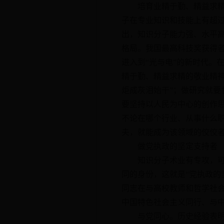
培育业精于勤、精益求精的
子在专业知识和技能上有超
出，知识分子能力强、水平
格局。我国最高科技奖获得者
进入到“光与电”的新时代。
精于勤、精益求精的敬业精
炬成灰泪始干”；做研究就要
要坚持以人民为中心的创作
不论在哪个行业、从事什么
夫，就能成为该领域的佼佼
做党执政的坚定支持者
知识分子术业有专攻，可以
同的身份，这就是“党执政的
同志在与高校教师和哲学社
中国特色社会主义同行、与
与党同心。历史经验表明，