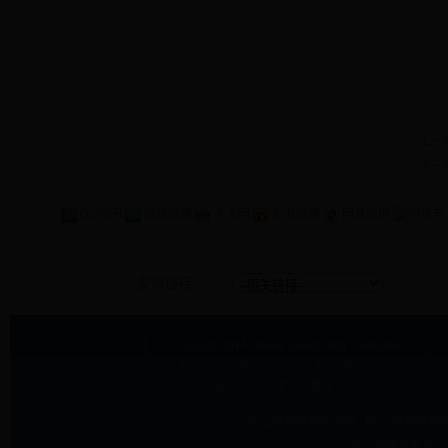
上一
下一
QQ空间
腾讯微博
人人网
新浪微博
网易微博
友情链接
Copyright
2014 Shidian county Party Committee
Propaganda Department
All Right Reserved.
版权所有：施甸县委宣传部
保山施甸县委宣传部 地址:
施甸县甸阳
（建议您将电脑显示屏