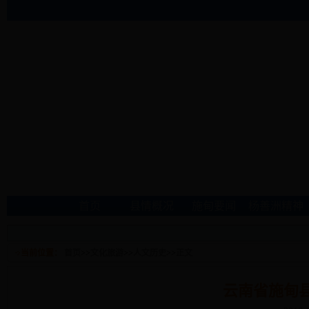
首页
县情概况
施甸要闻
杨善洲精神
最新消
当前位置：
首页
>>
文化旅游
>>
人文历史
>>
正文
云南省施甸